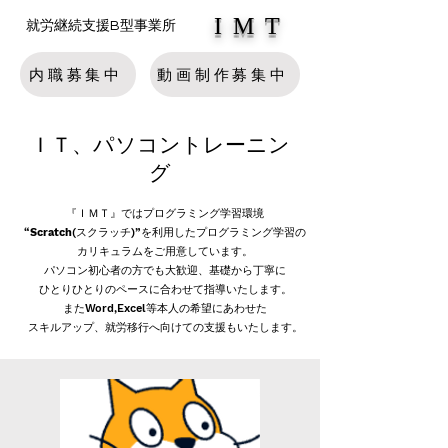
IMT
就労継続支援B型事業所
内職募集中
動画制作募集中
ＩＴ、パソコントレーニン
グ
『ＩＭＴ』ではプログラミング学習環境
“
Scratch
(
スクラッチ
)”
を利用したプログラミング学習の
カリキュラムをご用意しています。
パソコン初心者の方でも大歓迎、
基礎から丁寧に
ひとりひとりのペースに合わせて指導いたします。
また
Word,Excel等本人の希望にあわせた
スキルアップ、就労移行へ向けての支援もいたします。